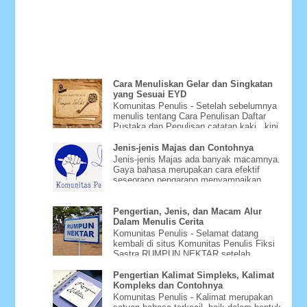
Cara Menuliskan Gelar dan Singkatan
yang Sesuai EYD
Komunitas Penulis - Setelah sebelumnya
menulis tentang Cara Penulisan Daftar
Pustaka dan Penulisan catatan kaki , kini
Bagaimana Cara Menu...
Jenis-jenis Majas dan Contohnya
Jenis-jenis Majas ada banyak macamnya.
Gaya bahasa merupakan cara efektif
seseorang pengarang menyampaikan
gagasannya dengan menggunakan m...
Pengertian, Jenis, dan Macam Alur
Dalam Menulis Cerita
Komunitas Penulis - Selamat datang
kembali di situs Komunitas Penulis Fiksi
Sastra RUMPUN NEKTAR setelah
beberapa hari tidak bisa diakse...
Pengertian Kalimat Simpleks, Kalimat
Kompleks dan Contohnya
Komunitas Penulis - Kalimat merupakan