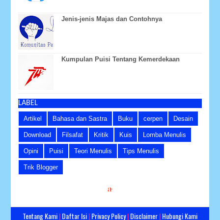
Jenis-jenis Majas dan Contohnya
Kumpulan Puisi Tentang Kemerdekaan
LABEL
Artikel
Bahasa dan Sastra
Buku
cerpen
Desain
Download
Filsafat
Kritik
Kuis
Lomba Menulis
Opini
Puisi
Teori Menulis
Tips Menulis
Trik Blogger
Tentang Kami
|
Daftar Isi
|
Privacy Policy
|
Disclaimer
|
Hubungi Kami