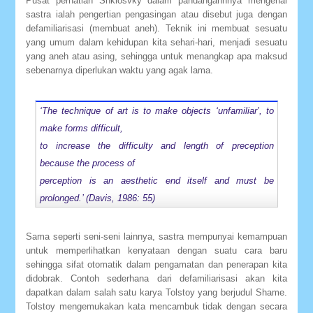
Pusat perhatian Shklosvky dalam pandangannnya mengenai
sastra ialah pengertian pengasingan atau disebut juga dengan
defamiliarisasi (membuat aneh). Teknik ini membuat sesuatu
yang umum dalam kehidupan kita sehari-hari, menjadi sesuatu
yang aneh atau asing, sehingga untuk menangkap apa maksud
sebenarnya diperlukan waktu yang agak lama.
‘The technique of art is to make objects ‘unfamiliar’, to
make forms difficult,
to increase the difficulty and length of preception
because the process of
perception is an aesthetic end itself and must be
prolonged.’ (Davis, 1986: 55)
Sama seperti seni-seni lainnya, sastra mempunyai kemampuan
untuk memperlihatkan kenyataan dengan suatu cara baru
sehingga sifat otomatik dalam pengamatan dan penerapan kita
didobrak. Contoh sederhana dari defamiliarisasi akan kita
dapatkan dalam salah satu karya Tolstoy yang berjudul Shame.
Tolstoy mengemukakan kata mencambuk tidak dengan secara