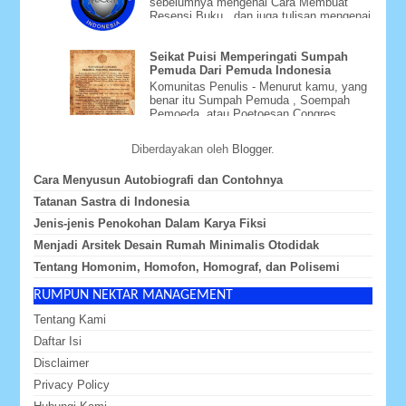
sebelumnya mengenai Cara Membuat
Resensi Buku , dan juga tulisan mengenai
Cara Menyusun Daftar Pu...
Seikat Puisi Memperingati Sumpah
Pemuda Dari Pemuda Indonesia
Komunitas Penulis - Menurut kamu, yang
benar itu Sumpah Pemuda , Soempah
Pemoeda, atau Poetoesan Congres
Pemoeda-Pemoeda Indonesia ? Whate...
Diberdayakan oleh
Blogger
.
Cara Menyusun Autobiografi dan Contohnya
Tatanan Sastra di Indonesia
Jenis-jenis Penokohan Dalam Karya Fiksi
Menjadi Arsitek Desain Rumah Minimalis Otodidak
Tentang Homonim, Homofon, Homograf, dan Polisemi
RUMPUN NEKTAR MANAGEMENT
Tentang Kami
Daftar Isi
Disclaimer
Privacy Policy