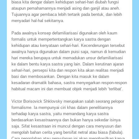
biasa kita dengar dalam kehidupan sehari-hari diubah fungsi
ataupun pemahamannya menjadi asing dan ganjil atau aneh.
Tujuannya agar pembaca lebih tertarik pada bentuk, dan lebih
menyadari hal-hal sekitarnya.
Pada awalnya konsep defamiliarisasi digunakan oleh kaum
formalis untuk mempertentangkan karya sastra dengan
kehidupan atau kenyataan sehari-hari. Kecenderungan tersebut
awalnya hanya digunakan dalam puisi saja, namun di kemudian
hari mereka berupaya untuk memadukan unsur defamiliarisasi
ke dalam bentu karya sastra yang lain. Dalam kerutinan ajaran
sehari-hari, persepsi kita dan respon kita akan realitas menjadi
basi dan membosankan. Dengan kita masuk ke dalam
kesadaran dramatik bahasa, sastra menyegarkan respon-respon
habitual macam ini dan membuat objek menjadi lebih ‘terlibat’.
Victor Borisovick Shklovsky merupakan salah seorang pelopor
formalisme. Ia mempunyai ciri khas dalam penelitiannya
terhadap karya sastra, yaitu memandang karya sastra
berdasarkan kesastraannya dan bukan hanya sekedar isinya
saja. Sifat kesastraan ini muncul dengan cara menyusun dan
mengolah bahan cerita yang bersifat netral atau biasa (fabula).
Cara pengolahan atau penyulapan ini akan menghasilkan karya