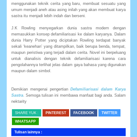
menggunakan teknik cerita yang baru, membuat sesuatu yang
umum menjadi aneh atau asing inilah yang akan membuat karya
sastra itu menjadi lebih indah dan berseni.
J.K Rowling menyegarkan dunia sastra modern dengan
memasukkan konsep defamiliarisasi ke dalam karyanya. Dalam
dunia Harry Potter yang diciptakan Rowling terdapat banyak
sekali ‘keanehan’ yang ditampilkan, baik berupa benda, tempat,
maupun peristiwa yang terjadi dalam cerita. Novel ini berpeluang
untuk dianalisis dengan teknik defamiliarisasi karena cara
pengolahannya terlihat jelas dalam gaya bahasa yang digunakan
maupun dalam simbol.
Demikian mengenai pengertian
Defamiliarisasi dalam Karya
Sastra
. Semoga tulisan ini membawa manfaat bagi anda. Salam
nektarity
SHARE YUK :
PINTEREST
FACEBOOK
TWITTER
WHATSAPP
Tulisan lainnya :