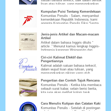
satuan bahasa terkecil, baik dalam bentuk
lisan atau tulisan, yang mengungkapkan
pikiran yang utuh. ...
Kumpulan Puisi Tentang Kemerdekaan
Komunitas Penulis - Salam, menyambut
kemerdekaan Republik Indonesia, kami
anggota Komunitas Penulis Fiksi Sastra
Rumpun Nektar mencoba be...
Jenis-jenis Artikel dan Macam-macam
Artikel
Artikel dalam bahasa Inggris ditulis “
article .” Menurut kamus lengkap Inggris-
Indonesia karangan Wojowasito dan
Poerwodarminto, article be...
Ciri-ciri Kalimat Efektif dan
Pengertiannya
Kalimat adalah satuan bahasa terkecil,
dalam wujud lisan atau tulisan, yang
mengungkapkan pikiran yang utuh.
Jumlah kata dalam sebuah kalima...
Pengertian dan Contoh Tajuk Rencana
Komunitas Penulis - Ketika kita membaca
sebauh surat kabar, selain berisi berita,
kita juga akan melihat kolom tajuk
rencana atau editoria...
Cara Menulis Kutipan dan Catatan Kaki
Komunitas Penulis - Setelah di postingan