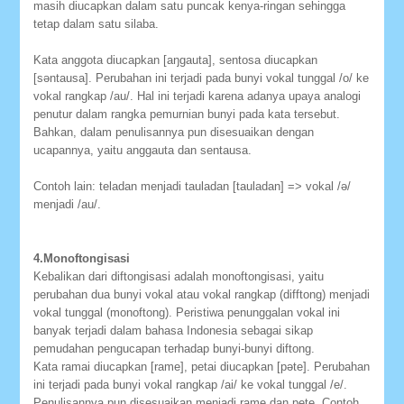
masih diucapkan dalam satu puncak kenya-ringan sehingga
tetap dalam satu silaba.
Kata anggota diucapkan [aŋgauta], sentosa diucapkan
[səntausa]. Perubahan ini terjadi pada bunyi vokal tunggal /o/ ke
vokal rangkap /au/. Hal ini terjadi karena adanya upaya analogi
penutur dalam rangka pemurnian bunyi pada kata tersebut.
Bahkan, dalam penulisannya pun disesuaikan dengan
ucapannya, yaitu anggauta dan sentausa.
Contoh lain: teladan menjadi tauladan [tauladan] => vokal /ə/
menjadi /au/.
4.Monoftongisasi
Kebalikan dari diftongisasi adalah monoftongisasi, yaitu
perubahan dua bunyi vokal atau vokal rangkap (difftong) menjadi
vokal tunggal (monoftong). Peristiwa penunggalan vokal ini
banyak terjadi dalam bahasa Indonesia sebagai sikap
pemudahan pengucapan terhadap bunyi-bunyi diftong.
Kata ramai diucapkan [rame], petai diucapkan [pəte]. Perubahan
ini terjadi pada bunyi vokal rangkap /ai/ ke vokal tunggal /e/.
Penulisannya pun disesuaikan menjadi rame dan pete. Contoh