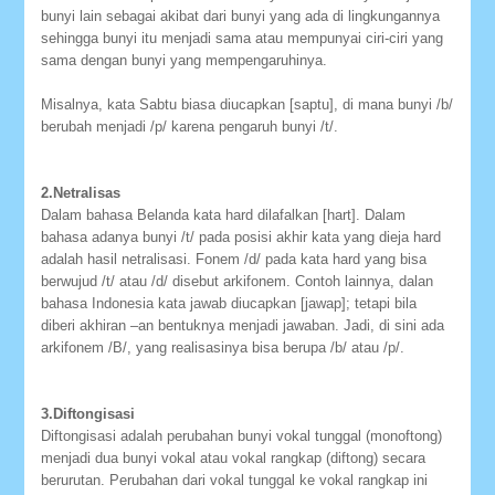
bunyi lain sebagai akibat dari bunyi yang ada di lingkungannya
sehingga bunyi itu menjadi sama atau mempunyai ciri-ciri yang
sama dengan bunyi yang mempengaruhinya.
Misalnya, kata Sabtu biasa diucapkan [saptu], di mana bunyi /b/
berubah menjadi /p/ karena pengaruh bunyi /t/.
2.Netralisas
Dalam bahasa Belanda kata hard dilafalkan [hart]. Dalam
bahasa adanya bunyi /t/ pada posisi akhir kata yang dieja hard
adalah hasil netralisasi. Fonem /d/ pada kata hard yang bisa
berwujud /t/ atau /d/ disebut arkifonem. Contoh lainnya, dalan
bahasa Indonesia kata jawab diucapkan [jawap]; tetapi bila
diberi akhiran –an bentuknya menjadi jawaban. Jadi, di sini ada
arkifonem /B/, yang realisasinya bisa berupa /b/ atau /p/.
3.Diftongisasi
Diftongisasi adalah perubahan bunyi vokal tunggal (monoftong)
menjadi dua bunyi vokal atau vokal rangkap (diftong) secara
berurutan. Perubahan dari vokal tunggal ke vokal rangkap ini