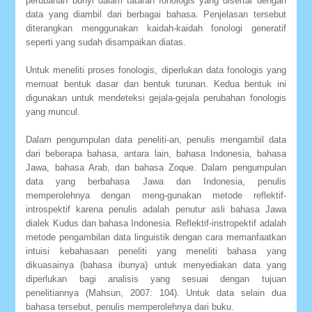
perubahan bunyi dalam tataran fonologis yang disertai dengan
data yang diambil dari berbagai bahasa. Penjelasan tersebut
diterangkan menggunakan kaidah-kaidah fonologi generatif
seperti yang sudah disampaikan diatas.
Untuk meneliti proses fonologis, diperlukan data fonologis yang
memuat bentuk dasar dan bentuk turunan. Kedua bentuk ini
digunakan untuk mendeteksi gejala-gejala perubahan fonologis
yang muncul.
Dalam pengumpulan data peneliti-an, penulis mengambil data
dari beberapa bahasa, antara lain, bahasa Indonesia, bahasa
Jawa, bahasa Arab, dan bahasa Zoque. Dalam pengumpulan
data yang berbahasa Jawa dan Indonesia, penulis
memperolehnya dengan meng-gunakan metode reflektif-
introspektif karena penulis adalah penutur asli bahasa Jawa
dialek Kudus dan bahasa Indonesia. Reflektif-instropektif adalah
metode pengambilan data linguistik dengan cara memanfaatkan
intuisi kebahasaan peneliti yang meneliti bahasa yang
dikuasainya (bahasa ibunya) untuk menyediakan data yang
diperlukan bagi analisis yang sesuai dengan tujuan
penelitiannya (Mahsun, 2007: 104). Untuk data selain dua
bahasa tersebut, penulis memperolehnya dari buku.