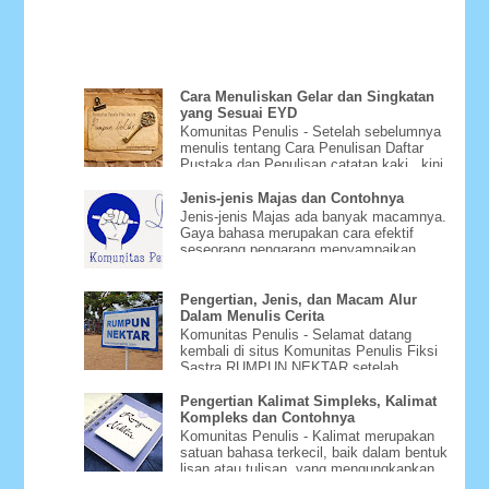
Cara Menuliskan Gelar dan Singkatan
yang Sesuai EYD
Komunitas Penulis - Setelah sebelumnya
menulis tentang Cara Penulisan Daftar
Pustaka dan Penulisan catatan kaki , kini
Bagaimana Cara Menu...
Jenis-jenis Majas dan Contohnya
Jenis-jenis Majas ada banyak macamnya.
Gaya bahasa merupakan cara efektif
seseorang pengarang menyampaikan
gagasannya dengan menggunakan m...
Pengertian, Jenis, dan Macam Alur
Dalam Menulis Cerita
Komunitas Penulis - Selamat datang
kembali di situs Komunitas Penulis Fiksi
Sastra RUMPUN NEKTAR setelah
beberapa hari tidak bisa diakse...
Pengertian Kalimat Simpleks, Kalimat
Kompleks dan Contohnya
Komunitas Penulis - Kalimat merupakan
satuan bahasa terkecil, baik dalam bentuk
lisan atau tulisan, yang mengungkapkan
pikiran yang utuh. ...