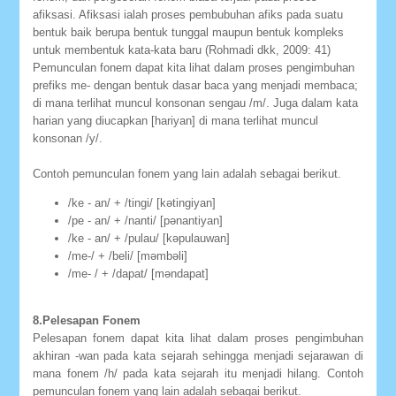
afiksasi. Afiksasi ialah proses pembubuhan afiks pada suatu
bentuk baik berupa bentuk tunggal maupun bentuk kompleks
untuk membentuk kata-kata baru (Rohmadi dkk, 2009: 41)
Pemunculan fonem dapat kita lihat dalam proses pengimbuhan
prefiks me- dengan bentuk dasar baca yang menjadi membaca;
di mana terlihat muncul konsonan sengau /m/. Juga dalam kata
harian yang diucapkan [hariyan] di mana terlihat muncul
konsonan /y/.
Contoh pemunculan fonem yang lain adalah sebagai berikut.
/ke - an/ + /tingi/ [kətingiyan]
/pe - an/ + /nanti/ [pənantiyan]
/ke - an/ + /pulau/ [kəpulauwan]
/me-/ + /beli/ [məmbəli]
/me- / + /dapat/ [məndapat]
8.Pelesapan Fonem
Pelesapan fonem dapat kita lihat dalam proses pengimbuhan
akhiran -wan pada kata sejarah sehingga menjadi sejarawan di
mana fonem /h/ pada kata sejarah itu menjadi hilang. Contoh
pemunculan fonem yang lain adalah sebagai berikut.