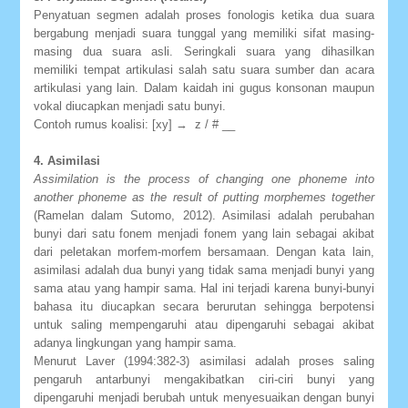
Penyatuan segmen adalah proses fonologis ketika dua suara
bergabung menjadi suara tunggal yang memiliki sifat masing-
masing dua suara asli. Seringkali suara yang dihasilkan
memiliki tempat artikulasi salah satu suara sumber dan acara
artikulasi yang lain. Dalam kaidah ini gugus konsonan maupun
vokal diucapkan menjadi satu bunyi.
Contoh rumus koalisi: [xy] → z / # __
4. Asimilasi
Assimilation is the process of changing one phoneme into
another phoneme as the result of putting morphemes together
(Ramelan dalam Sutomo, 2012). Asimilasi adalah perubahan
bunyi dari satu fonem menjadi fonem yang lain sebagai akibat
dari peletakan morfem-morfem bersamaan. Dengan kata lain,
asimilasi adalah dua bunyi yang tidak sama menjadi bunyi yang
sama atau yang hampir sama. Hal ini terjadi karena bunyi-bunyi
bahasa itu diucapkan secara berurutan sehingga berpotensi
untuk saling mempengaruhi atau dipengaruhi sebagai akibat
adanya lingkungan yang hampir sama.
Menurut Laver (1994:382-3) asimilasi adalah proses saling
pengaruh antarbunyi mengakibatkan ciri-ciri bunyi yang
dipengaruhi menjadi berubah untuk menyesuaikan dengan bunyi