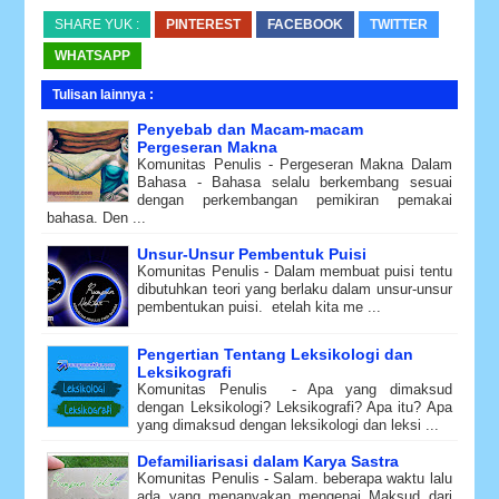
SHARE YUK :
PINTEREST
FACEBOOK
TWITTER
WHATSAPP
Tulisan lainnya :
Penyebab dan Macam-macam
Pergeseran Makna
Komunitas Penulis - Pergeseran Makna Dalam
Bahasa - Bahasa selalu berkembang sesuai
dengan perkembangan pemikiran pemakai
bahasa. Den ...
Unsur-Unsur Pembentuk Puisi
Komunitas Penulis - Dalam membuat puisi tentu
dibutuhkan teori yang berlaku dalam unsur-unsur
pembentukan puisi. etelah kita me ...
Pengertian Tentang Leksikologi dan
Leksikografi
Komunitas Penulis - Apa yang dimaksud
dengan Leksikologi? Leksikografi? Apa itu? Apa
yang dimaksud dengan leksikologi dan leksi ...
Defamiliarisasi dalam Karya Sastra
Komunitas Penulis - Salam. beberapa waktu lalu
ada yang menanyakan mengenai Maksud dari