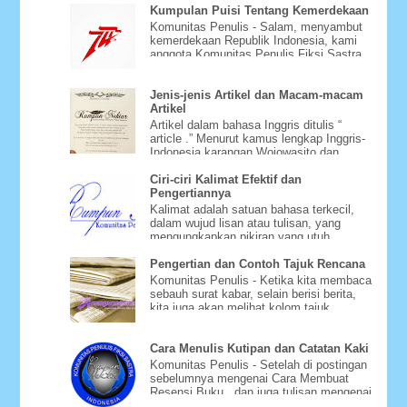
Kumpulan Puisi Tentang Kemerdekaan
Komunitas Penulis - Salam, menyambut
kemerdekaan Republik Indonesia, kami
anggota Komunitas Penulis Fiksi Sastra
Rumpun Nektar mencoba be...
Jenis-jenis Artikel dan Macam-macam
Artikel
Artikel dalam bahasa Inggris ditulis “
article .” Menurut kamus lengkap Inggris-
Indonesia karangan Wojowasito dan
Poerwodarminto, article be...
Ciri-ciri Kalimat Efektif dan
Pengertiannya
Kalimat adalah satuan bahasa terkecil,
dalam wujud lisan atau tulisan, yang
mengungkapkan pikiran yang utuh.
Jumlah kata dalam sebuah kalima...
Pengertian dan Contoh Tajuk Rencana
Komunitas Penulis - Ketika kita membaca
sebauh surat kabar, selain berisi berita,
kita juga akan melihat kolom tajuk
rencana atau editoria...
Cara Menulis Kutipan dan Catatan Kaki
Komunitas Penulis - Setelah di postingan
sebelumnya mengenai Cara Membuat
Resensi Buku , dan juga tulisan mengenai
Cara Menyusun Daftar Pu...