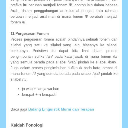
prefiks itu berubah menjadi fonem /l/. contoh lain dalam bahasa
Arab, dalam penggabungan artikulus al dengan kata rahman
berubah menjadi arrahman di mana fonem /l/ berubah menjadi
fonem /r/.
11.Pergeseran Fonem
Proses pergeseran fonem adalah pindahnya sebuah fonem dari
silabel yang satu ke silabel yang lain, biasanya ke silabel
berikutnya. Peristiwa itu dapat kita lihat dalam proses
pengimbuhan sufiks /an/ pada kata jawab di mana fonem /b/
yang semula berada pada silabel /wab/ pindah ke silabel /ban/.
Juga dalam proses pengimbuhan sufiks /i/ pada kata lompat di
mana fonem /t/ yang semula berada pada silabel /pat/ pindah ke
silabel /ti/.
ja.wab + -an ja.wa.ban
lom.pat + -i lom.pa.ti
Baca juga
Bidang Linguistik Murni dan Terapan
Kaidah Fonologi