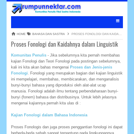
HOME
BAHASA DAN SASTRA
PROSES FONOLOGI DAN KAIDAHNYA DALAM LINGUISTIK
Proses Fonologi dan Kaidahnya dalam Linguistik
Komunitas Penulis
- Jika sebelumnya kita pernah membahas
kajian Fonologi dan Teori Fonologi pada postingan sebelumnya,
kali ini kita akan bahas mengenai
Proses dan Jenis-jenis
Fonologi
. Fonologi yang merupakan bagian dari kajian linguistik
ini mempelajari, membahas, membicarakan, dan menganalisis
bunyi-bunyi bahasa yang diproduksi oleh alat-alat ucap
manusia. Fonologi adalah ilmu tentang perbendaharaan bunyi-
bunyi (fonem) bahasa dan distribusinya. Untuk lebih jelasnya
mengenai kajiannya pernah kita ulas di :
Kajian Fonologi dalam Bahasa Indonesia
Proses Fonologis dan juga proses penggantian fonologi ini dapat
berbeda-beda sebab sangat tergantung pada lingkungannya,