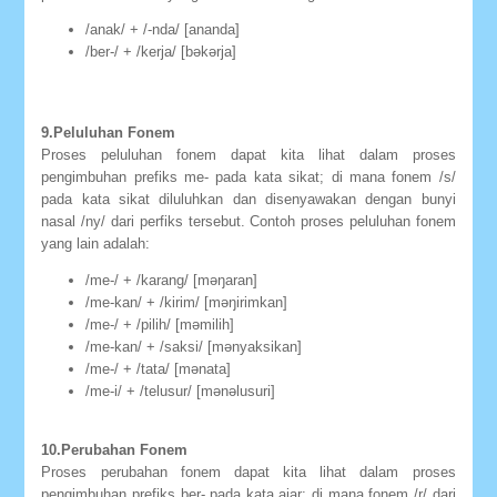
/anak/ + /-nda/ [ananda]
/ber-/ + /kerja/ [bəkərja]
9.Peluluhan Fonem
Proses peluluhan fonem dapat kita lihat dalam proses
pengimbuhan prefiks me- pada kata sikat; di mana fonem /s/
pada kata sikat diluluhkan dan disenyawakan dengan bunyi
nasal /ny/ dari perfiks tersebut. Contoh proses peluluhan fonem
yang lain adalah:
/me-/ + /karang/ [məŋaran]
/me-kan/ + /kirim/ [məŋirimkan]
/me-/ + /pilih/ [məmilih]
/me-kan/ + /saksi/ [mənyaksikan]
/me-/ + /tata/ [mənata]
/me-i/ + /telusur/ [mənəlusuri]
10.Perubahan Fonem
Proses perubahan fonem dapat kita lihat dalam proses
pengimbuhan prefiks ber- pada kata ajar; di mana fonem /r/ dari