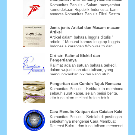
Komunitas Penulis - Salam, menyambut
kemerdekaan Republik Indonesia, kami
anggota Komunitas Penulis Fiksi Sastra
Rumpun Nektar mencoba be...
Jenis-jenis Artikel dan Macam-macam
Artikel
Artikel dalam bahasa Inggris ditulis “
article .” Menurut kamus lengkap Inggris-
Indonesia karangan Wojowasito dan
Poerwodarminto, article be...
Ciri-ciri Kalimat Efektif dan
Pengertiannya
Kalimat adalah satuan bahasa terkecil,
dalam wujud lisan atau tulisan, yang
mengungkapkan pikiran yang utuh.
Jumlah kata dalam sebuah kalima...
Pengertian dan Contoh Tajuk Rencana
Komunitas Penulis - Ketika kita membaca
sebauh surat kabar, selain berisi berita,
kita juga akan melihat kolom tajuk
rencana atau editoria...
Cara Menulis Kutipan dan Catatan Kaki
Komunitas Penulis - Setelah di postingan
sebelumnya mengenai Cara Membuat
Resensi Buku , dan juga tulisan mengenai
Cara Menyusun Daftar Pu...