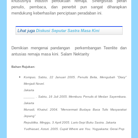
khususnya industri perbukuan remaja. Sinergisitas peran
penulis, pembaca, dan penerbit pun sangat diharapkan
mendukung keberhasilan penciptaan peradaban ini.
Lihat juga
Diskusi Seputar Sastra Masa Kini
Demikian mengenai pandangan perkembangan Teenlite dan
antusias remaja masa kini. Salam Nektarity
Bahan Rujukan:
Kompas. Sabtu, 22 Januari 2005. Penulis Belia, Mengubah "Diary"
Menjadi Novel.
Jakarta
______ . Sabtu, 16 Juli 2005. Memburu Penulis di Medan Sayembara.
Jakarta
Munadi, Khairul. 2004. “Mencermati Budaya Baca Tulis Masyarakat
Jepang”
Republika. Minggu, 3 April 2005. Laris-Sepi Buku Sastra. Jakarta
Yudhiasari, Astuti. 2005. Cupid Where are You. Yogyakarta: Gerai Pop