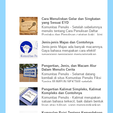
Cara Menuliskan Gelar dan Singkatan
yang Sesuai EYD
Komunitas Penulis - Setelah sebelumnya
menulis tentang Cara Penulisan Daftar
Pustaka dan Penulisan catatan kaki , kini
Bagaimana Cara Menu...
Jenis-jenis Majas dan Contohnya
Jenis-jenis Majas ada banyak macamnya.
Gaya bahasa merupakan cara efektif
seseorang pengarang menyampaikan
gagasannya dengan menggunakan m...
Pengertian, Jenis, dan Macam Alur
Dalam Menulis Cerita
Komunitas Penulis - Selamat datang
kembali di situs Komunitas Penulis Fiksi
Sastra RUMPUN NEKTAR setelah
beberapa hari tidak bisa diakse...
Pengertian Kalimat Simpleks, Kalimat
Kompleks dan Contohnya
Komunitas Penulis - Kalimat merupakan
satuan bahasa terkecil, baik dalam bentuk
lisan atau tulisan, yang mengungkapkan
pikiran yang utuh. ...
Kumpulan Puisi Tentang Kemerdekaan