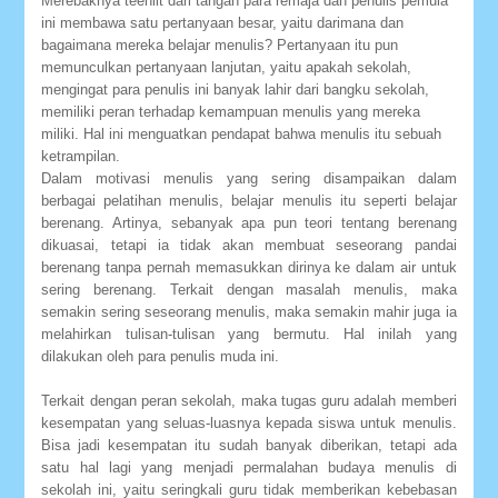
Merebaknya teenlit dari tangan para remaja dan penulis pemula
ini membawa satu pertanyaan besar, yaitu darimana dan
bagaimana mereka belajar menulis? Pertanyaan itu pun
memunculkan pertanyaan lanjutan, yaitu apakah sekolah,
mengingat para penulis ini banyak lahir dari bangku sekolah,
memiliki peran terhadap kemampuan menulis yang mereka
miliki. Hal ini menguatkan pendapat bahwa menulis itu sebuah
ketrampilan.
Dalam motivasi menulis yang sering disampaikan dalam
berbagai pelatihan menulis, belajar menulis itu seperti belajar
berenang. Artinya, sebanyak apa pun teori tentang berenang
dikuasai, tetapi ia tidak akan membuat seseorang pandai
berenang tanpa pernah memasukkan dirinya ke dalam air untuk
sering berenang. Terkait dengan masalah menulis, maka
semakin sering seseorang menulis, maka semakin mahir juga ia
melahirkan tulisan-tulisan yang bermutu. Hal inilah yang
dilakukan oleh para penulis muda ini.
Terkait dengan peran sekolah, maka tugas guru adalah memberi
kesempatan yang seluas-luasnya kepada siswa untuk menulis.
Bisa jadi kesempatan itu sudah banyak diberikan, tetapi ada
satu hal lagi yang menjadi permalahan budaya menulis di
sekolah ini, yaitu seringkali guru tidak memberikan kebebasan