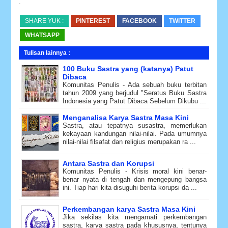
.
SHARE YUK :
PINTEREST
FACEBOOK
TWITTER
WHATSAPP
Tulisan lainnya :
100 Buku Sastra yang (katanya) Patut
Dibaca
Komunitas Penulis - Ada sebuah buku terbitan
tahun 2009 yang berjudul "Seratus Buku Sastra
Indonesia yang Patut Dibaca Sebelum Dikubu ...
Menganalisa Karya Sastra Masa Kini
Sastra, atau tepatnya susastra, memerlukan
kekayaan kandungan nilai-nilai. Pada umumnya
nilai-nilai filsafat dan religius merupakan ra ...
Antara Sastra dan Korupsi
Komunitas Penulis - Krisis moral kini benar-
benar nyata di tengah dan mengepung bangsa
ini. Tiap hari kita disuguhi berita korupsi da ...
Perkembangan karya Sastra Masa Kini
Jika sekilas kita mengamati perkembangan
sastra, karya sastra pada khususnya, tentunya