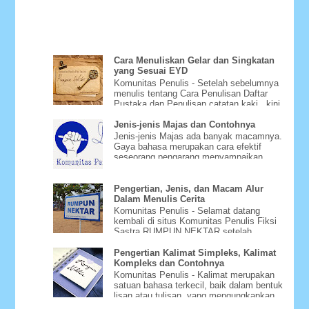
Cara Menuliskan Gelar dan Singkatan
yang Sesuai EYD
Komunitas Penulis - Setelah sebelumnya
menulis tentang Cara Penulisan Daftar
Pustaka dan Penulisan catatan kaki , kini
Bagaimana Cara Menu...
Jenis-jenis Majas dan Contohnya
Jenis-jenis Majas ada banyak macamnya.
Gaya bahasa merupakan cara efektif
seseorang pengarang menyampaikan
gagasannya dengan menggunakan m...
Pengertian, Jenis, dan Macam Alur
Dalam Menulis Cerita
Komunitas Penulis - Selamat datang
kembali di situs Komunitas Penulis Fiksi
Sastra RUMPUN NEKTAR setelah
beberapa hari tidak bisa diakse...
Pengertian Kalimat Simpleks, Kalimat
Kompleks dan Contohnya
Komunitas Penulis - Kalimat merupakan
satuan bahasa terkecil, baik dalam bentuk
lisan atau tulisan, yang mengungkapkan
pikiran yang utuh. ...