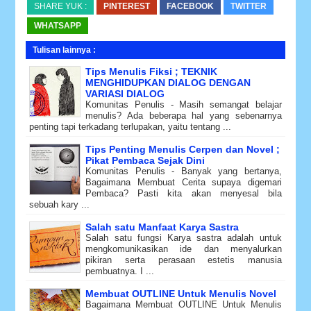
SHARE YUK :
PINTEREST
FACEBOOK
TWITTER
WHATSAPP
Tulisan lainnya :
Tips Menulis Fiksi ; TEKNIK
MENGHIDUPKAN DIALOG DENGAN
VARIASI DIALOG
Komunitas Penulis - Masih semangat belajar
menulis? Ada beberapa hal yang sebenarnya
penting tapi terkadang terlupakan, yaitu tentang ...
Tips Penting Menulis Cerpen dan Novel ;
Pikat Pembaca Sejak Dini
Komunitas Penulis - Banyak yang bertanya,
Bagaimana Membuat Cerita supaya digemari
Pembaca? Pasti kita akan menyesal bila
sebuah kary ...
Salah satu Manfaat Karya Sastra
Salah satu fungsi Karya sastra adalah untuk
mengkomunikasikan ide dan menyalurkan
pikiran serta perasaan estetis manusia
pembuatnya. I ...
Membuat OUTLINE Untuk Menulis Novel
Bagaimana Membuat OUTLINE Untuk Menulis