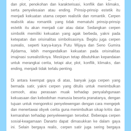
dan plot, penokohan dan karakterisasi, konflik dan klimaks,
serta penyelesaian atau ending. Prinsip-prinsip estetik itu
menjadi kekuatan utama cerpen realistik dan romantik. Cerpen
realistik atau romantik yang tidak mematuhi prinsip-prinsip
estetik itu akan menjadi cair atau datar. Sedangkan cerpen
simbolik memiliki kekuatan yang agak berbeda, yakni pada
ketepatan dan orisinalitas simbolisasinya. Begitu juga cerpen
surealis, seperti karya-karya Putu Wijaya dan Seno Gumira
Ajidarma, lebih mengandalkan kekuatan pada orisinalitas
imajinasi surealistiknya. Meskipun tetap dibutuhkan kepandaian
untuk merangkai cerita, tetapi alur, plot, konflik, klimaks, dan
ending, menjadi tidak terlalu penting.
Di antara keempat gaya di atas, banyak juga cerpen yang
bernada satir, yakni cerpen yang ditulis untuk menimbulkan
cemooh, atau perasaan muak terhadap penyalahgunaan
kekuasaan dan kebodohan manusia beserta pranatanya, dengan
tujuan untuk mengoreksi penyelewengan dengan cara mengejek
dan menertawai obyek cerita guna menimbulkan sikap kritis dan
kemarahan terhadap penyelewengan tersebut. Beberapa cerpen
sosial-keagamaan Danarto dapat dimasukkan ke dalam gaya
ini. Selain bergaya realis, cerpen satir juga sering bergaya