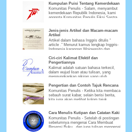
Kumpulan Puisi Tentang Kemerdekaan
Komunitas Penulis - Salam, menyambut
kemerdekaan Republik Indonesia, kami
anggota Komunitas Penulis Fiksi Sastra
Rumpun Nektar mencoba be...
Jenis-jenis Artikel dan Macam-macam
Artikel
Artikel dalam bahasa Inggris ditulis “
article .” Menurut kamus lengkap Inggris-
Indonesia karangan Wojowasito dan
Poerwodarminto, article be...
Ciri-ciri Kalimat Efektif dan
Pengertiannya
Kalimat adalah satuan bahasa terkecil,
dalam wujud lisan atau tulisan, yang
mengungkapkan pikiran yang utuh.
Jumlah kata dalam sebuah kalima...
Pengertian dan Contoh Tajuk Rencana
Komunitas Penulis - Ketika kita membaca
sebauh surat kabar, selain berisi berita,
kita juga akan melihat kolom tajuk
rencana atau editoria...
Cara Menulis Kutipan dan Catatan Kaki
Komunitas Penulis - Setelah di postingan
sebelumnya mengenai Cara Membuat
Resensi Buku , dan juga tulisan mengenai
Cara Menyusun Daftar Pu...