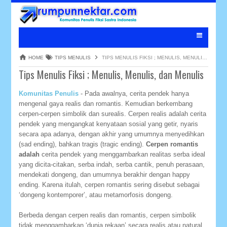
HOME
TIPS MENULIS
TIPS MENULIS FIKSI ; MENULIS, MENULIS, DAN MENULIS
Tips Menulis Fiksi ; Menulis, Menulis, dan Menulis
Komunitas Penulis
- Pada awalnya, cerita pendek hanya
mengenal gaya realis dan romantis. Kemudian berkembang
cerpen-cerpen simbolik dan surealis. Cerpen realis adalah cerita
pendek yang mengangkat kenyataan sosial yang getir, nyaris
secara apa adanya, dengan akhir yang umumnya menyedihkan
(sad ending), bahkan tragis (tragic ending).
Cerpen romantis
adalah
cerita pendek yang menggambarkan realitas serba ideal
yang dicita-citakan, serba indah, serba cantik, penuh perasaan,
mendekati dongeng, dan umumnya berakhir dengan happy
ending. Karena itulah, cerpen romantis sering disebut sebagai
‘dongeng kontemporer’, atau metamorfosis dongeng.
Berbeda dengan cerpen realis dan romantis, cerpen simbolik
tidak menggambarkan ‘dunia rekaan’ secara realis atau natural,