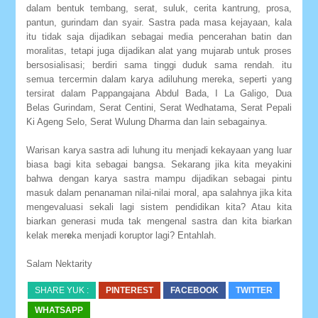
dalam bentuk tembang, serat, suluk, cerita kantrung, prosa,
pantun, gurindam dan syair. Sastra pada masa kejayaan, kala
itu tidak saja dijadikan sebagai media pencerahan batin dan
moralitas, tetapi juga dijadikan alat yang mujarab untuk proses
bersosialisasi; berdiri sama tinggi duduk sama rendah. itu
semua tercermin dalam karya adiluhung mereka, seperti yang
tersirat dalam Pappangajana Abdul Bada, I La Galigo, Dua
Belas Gurindam, Serat Centini, Serat Wedhatama, Serat Pepali
Ki Ageng Selo, Serat Wulung Dharma dan lain sebagainya.
Warisan karya sastra adi luhung itu menjadi kekayaan yang luar
biasa bagi kita sebagai bangsa. Sekarang jika kita meyakini
bahwa dengan karya sastra mampu dijadikan sebagai pintu
masuk dalam penanaman nilai-nilai moral, apa salahnya jika kita
mengevaluasi sekali lagi sistem pendidikan kita? Atau kita
biarkan generasi muda tak mengenal sastra dan kita biarkan
kelak mer
e
ka menjadi koruptor lagi? Entahlah.
Salam Nektarity
SHARE YUK :
PINTEREST
FACEBOOK
TWITTER
WHATSAPP