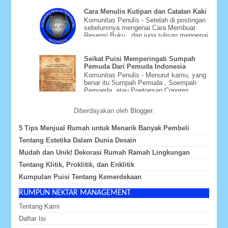
Cara Menulis Kutipan dan Catatan Kaki
Komunitas Penulis - Setelah di postingan
sebelumnya mengenai Cara Membuat
Resensi Buku , dan juga tulisan mengenai
Cara Menyusun Daftar Pu...
Seikat Puisi Memperingati Sumpah
Pemuda Dari Pemuda Indonesia
Komunitas Penulis - Menurut kamu, yang
benar itu Sumpah Pemuda , Soempah
Pemoeda, atau Poetoesan Congres
Pemoeda-Pemoeda Indonesia ? Whate...
Diberdayakan oleh
Blogger
.
5 Tips Menjual Rumah untuk Menarik Banyak Pembeli
Tentang Estetika Dalam Dunia Desain
Mudah dan Unik! Dekorasi Rumah Ramah Lingkungan
Tentang Klitik, Proklitik, dan Enklitik
Kumpulan Puisi Tentang Kemerdekaan
RUMPUN NEKTAR MANAGEMENT
Tentang Kami
Daftar Isi