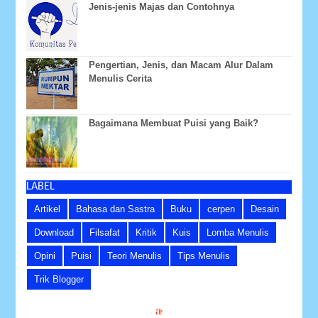
Jenis-jenis Majas dan Contohnya
Pengertian, Jenis, dan Macam Alur Dalam
Menulis Cerita
Bagaimana Membuat Puisi yang Baik?
LABEL
Artikel
Bahasa dan Sastra
Buku
cerpen
Desain
Download
Filsafat
Kritik
Kuis
Lomba Menulis
Opini
Puisi
Teori Menulis
Tips Menulis
Trik Blogger