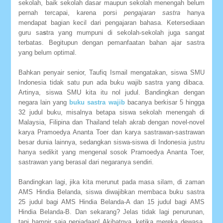
sekolah, baik sekolah dasar maupun sekolah menengah belum
pernah tercapai, karena porsi
pengajaran sastra
hanya
mendapat bagian kecil dari pengajaran bahasa. Ketersediaan
guru sa
s
tra yang mumpuni di sekolah-sekolah juga sangat
terbatas. Begitupun dengan pemanfaatan bahan ajar sastra
yang belum optimal.
Bahkan penyair senior, Taufiq Ismail mengatakan, siswa SMU
Indonesia tidak satu pun ada buku wajib sastra yang dibaca.
Artinya, siswa SMU kita itu nol judul. Bandingkan dengan
negara lain yang
buku sastra wajib
bacanya berkisar 5 hingga
32 judul buku, misalnya betapa siswa sekolah menengah di
Malaysia, Filipina dan Thailand telah akrab dengan novel-novel
karya Pramoedya Ananta Toer dan karya sastrawan-sastrawan
besar dunia lainnya, sedangkan siswa-siswa di Indonesia justru
hanya sedikit yang mengenal sosok Pramoedya Ananta Toer,
sastrawan yang berasal dari negaranya sendiri.
Bandingkan lagi, jika kita merunut pada masa silam, di zaman
AMS Hindia Belanda, siswa diwajibkan membaca buku sastra
25 judul bagi AMS Hindia Belanda-A dan 15 judul bagi AMS
Hindia Belanda-B. Dan sekarang? Jelas tidak lagi penurunan,
tapi hampir saja peniadaan! Akibatnya, ketika mereka dewasa,