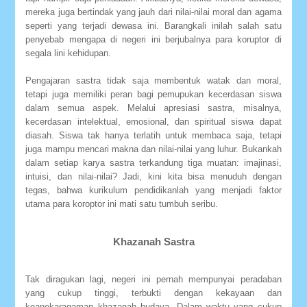
mereka juga bertindak yang jauh dari nilai-nilai moral dan agama
seperti yang terjadi dewasa ini. Barangkali inilah salah satu
penyebab mengapa di negeri ini berjubalnya para koruptor di
segala lini kehidupan.
Pengajaran sastra tidak saja membentuk watak dan moral,
tetapi juga memiliki peran bagi pemupukan kecerdasan siswa
dalam semua aspek. Melalui apresiasi sastra, misalnya,
kecerdasan intelektual, emosional, dan spiritual siswa dapat
diasah. Siswa tak hanya terlatih untuk membaca saja, tetapi
juga mampu mencari makna dan nilai-nilai yang luhur. Bukankah
dalam setiap karya sastra terkandung tiga muatan: imajinasi,
intuisi, dan nilai-nilai? Jadi, kini kita bisa menuduh dengan
tegas, bahwa kurikulum pendidikanlah yang menjadi faktor
utama para koroptor ini mati satu tumbuh seribu.
Khazanah Sastra
Tak diragukan lagi, negeri ini pernah mempunyai peradaban
yang cukup tinggi, terbukti dengan kekayaan dan
keanekaragaman khazanah budaya. Dalam waktu yang cukup