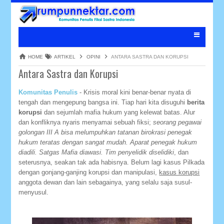
HOME
ARTIKEL
OPINI
ANTARA SASTRA DAN KORUPSI
Antara Sastra dan Korupsi
Komunitas Penulis
- Krisis moral kini benar-benar nyata di
tengah dan mengepung bangsa ini. Tiap hari kita disuguhi
berita
korupsi
dan sejumlah mafia hukum yang kelewat batas. Alur
dan konfliknya nyaris menyamai sebuah fiksi;
seorang pegawai
golongan III A bisa melumpuhkan tatanan birokrasi penegak
hukum teratas dengan sangat mudah. Aparat penegak hukum
diadili. Satgas Mafia diawasi. Tim penyelidik diselidiki
, dan
seterusnya, seakan tak ada habisnya. Belum lagi kasus Pilkada
dengan gonjang-ganjing korupsi dan manipulasi,
kasus korupsi
anggota dewan dan lain sebagainya, yang selalu saja susul-
menyusul.