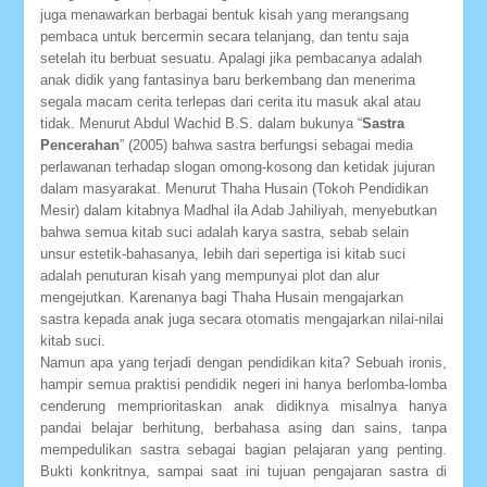
juga menawarkan berbagai bentuk kisah yang merangsang
pembaca untuk bercermin secara telanjang, dan tentu saja
setelah itu berbuat sesuatu. Apalagi jika pembacanya adalah
anak didik yang fantasinya baru berkembang dan menerima
segala macam cerita terlepas dari cerita itu masuk akal atau
tidak. Menurut Abdul Wachid B.S. dalam bukunya “
Sastra
Pencerahan
” (2005) bahwa sastra berfungsi sebagai media
perlawanan terhadap slogan omong-kosong dan ketidak jujuran
dalam masyarakat. Menurut Thaha Husain (Tokoh Pendidikan
Mesir) dalam kitabnya Madhal ila Adab Jahiliyah, menyebutkan
bahwa semua kitab suci adalah karya sastra, sebab selain
unsur estetik-bahasanya, lebih dari sepertiga isi kitab suci
adalah penuturan kisah yang mempunyai plot dan alur
mengejutkan. Karenanya bagi Thaha Husain mengajarkan
sastra kepada anak juga secara otomatis mengajarkan nilai-nilai
kitab suci.
Namun apa yang terjadi dengan pendidikan kita? Sebuah ironis,
hampir semua praktisi pendidik negeri ini hanya berlomba-lomba
cenderung memprioritaskan anak didiknya misalnya hanya
pandai belajar berhitung, berbahasa asing dan sains, tanpa
mempedulikan sastra sebagai bagian pelajaran yang penting.
Bukti konkritnya, sampai saat ini tujuan pengajaran sastra di