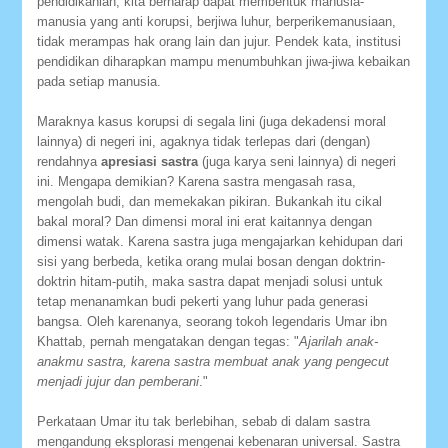
pendidikanlah, kita berharap dapat membentuk manusia-
manusia yang anti korupsi, berjiwa luhur, berperikemanusiaan,
tidak merampas hak orang lain dan jujur. Pendek kata, institusi
pendidikan diharapkan mampu menumbuhkan jiwa-jiwa kebaikan
pada setiap manusia.
Maraknya kasus korupsi di segala lini (juga dekadensi moral
lainnya) di negeri ini, agaknya tidak terlepas dari (dengan)
rendahnya
apresiasi sastra
(juga karya seni lainnya) di negeri
ini. Mengapa demikian? Karena sastra mengasah rasa,
mengolah budi, dan memekakan pikiran. Bukankah itu cikal
bakal moral? Dan dimensi moral ini erat kaitannya dengan
dimensi watak. Karena sastra juga mengajarkan kehidupan dari
sisi yang berbeda, ketika orang mulai bosan dengan doktrin-
doktrin hitam-putih, maka sastra dapat menjadi solusi untuk
tetap menanamkan budi pekerti yang luhur pada generasi
bangsa. Oleh karenanya, seorang tokoh legendaris Umar ibn
Khattab, pernah mengatakan dengan tegas: "
Ajarilah anak-
anakmu sastra, karena sastra membuat anak yang pengecut
menjadi jujur dan pemberani
."
Perkataan Umar itu tak berlebihan, sebab di dalam sastra
mengandung eksplorasi mengenai kebenaran universal. Sastra