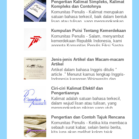
Pengertian Kalimat Simpleks, Kalimat
Kompleks dan Contohnya
Komunitas Penulis - Kalimat merupakan
satuan bahasa terkecil, baik dalam bentuk
lisan atau tulisan, yang mengungkapkan
pikiran yang utuh. ...
Kumpulan Puisi Tentang Kemerdekaan
Komunitas Penulis - Salam, menyambut
kemerdekaan Republik Indonesia, kami
anggota Komunitas Penulis Fiksi Sastra
Rumpun Nektar mencoba be...
Jenis-jenis Artikel dan Macam-macam
Artikel
Artikel dalam bahasa Inggris ditulis “
article .” Menurut kamus lengkap Inggris-
Indonesia karangan Wojowasito dan
Poerwodarminto, article be...
Ciri-ciri Kalimat Efektif dan
Pengertiannya
Kalimat adalah satuan bahasa terkecil,
dalam wujud lisan atau tulisan, yang
mengungkapkan pikiran yang utuh.
Jumlah kata dalam sebuah kalima...
Pengertian dan Contoh Tajuk Rencana
Komunitas Penulis - Ketika kita membaca
sebauh surat kabar, selain berisi berita,
kita juga akan melihat kolom tajuk
rencana atau editoria...